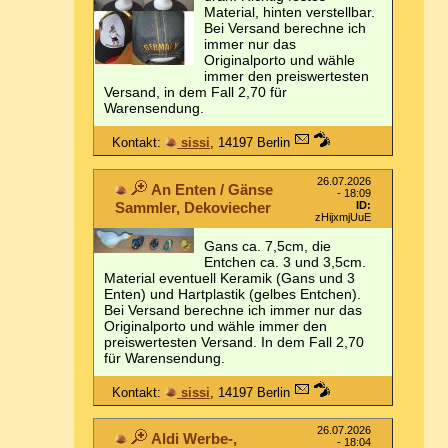
Material, hinten verstellbar.
Bei Versand berechne ich
immer nur das
Originalporto und wähle
immer den preiswertesten
Versand, in dem Fall 2,70 für
Warensendung.
Kontakt:
sissi
, 14197 Berlin
26.07.2026
An Enten / Gänse
- 18:09
Sammler, Dekoviecher
ID:
zHijxmjUuE
Gans ca. 7,5cm, die
Entchen ca. 3 und 3,5cm.
Material eventuell Keramik (Gans und 3
Enten) und Hartplastik (gelbes Entchen).
Bei Versand berechne ich immer nur das
Originalporto und wähle immer den
preiswertesten Versand. In dem Fall 2,70
für Warensendung.
Kontakt:
sissi
, 14197 Berlin
26.07.2026
Aldi Werbe-,
- 18:04