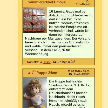
Sammlerartikel Emojis
ID:
2Uzt90quul
16 Emojis. Gabs mal bei
Aldi. Aufgrund Urheberrecht
darf ich ein Bild nicht
nutzen, woraus ersichtlich
ist, welche Emojis wie oft
vorhanden sind, würde ich
dann bei Interesse auf
Nachfrage per Mail zusenden. Bei Versand
berechne ich immer nur das Originalporto
und wähle immer den preiswertesten
Versand., in dem Fall 2,70 für
Warensendung.
Kontakt:
sissi
, 14197 Berlin
26.07.2026 - 18:00
Puppe 24cm
ID:
RYw9xRRjK3
Die Puppe hat leichte
Staubspuren. ACHTUNG -
entstammt dem
Raucherhaushalt meiner
Nachbarin, riecht (noch
immer mittelmäßig) nach
Rauch, obwohl es schon