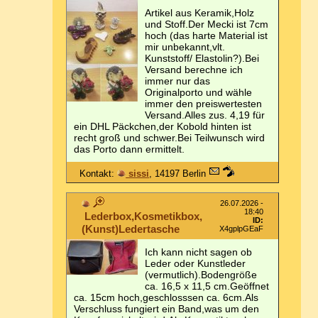
Artikel aus Keramik,Holz
und Stoff.Der Mecki ist 7cm
hoch (das harte Material ist
mir unbekannt,vlt.
Kunststoff/ Elastolin?).Bei
Versand berechne ich
immer nur das
Originalporto und wähle
immer den preiswertesten
Versand.Alles zus. 4,19 für
ein DHL Päckchen,der Kobold hinten ist
recht groß und schwer.Bei Teilwunsch wird
das Porto dann ermittelt.
Kontakt:
sissi
, 14197 Berlin
26.07.2026 -
18:40
Lederbox,Kosmetikbox,
ID:
(Kunst)Ledertasche
X4gplpGEaF
Ich kann nicht sagen ob
Leder oder Kunstleder
(vermutlich).Bodengröße
ca. 16,5 x 11,5 cm.Geöffnet
ca. 15cm hoch,geschlosssen ca. 6cm.Als
Verschluss fungiert ein Band,was um den