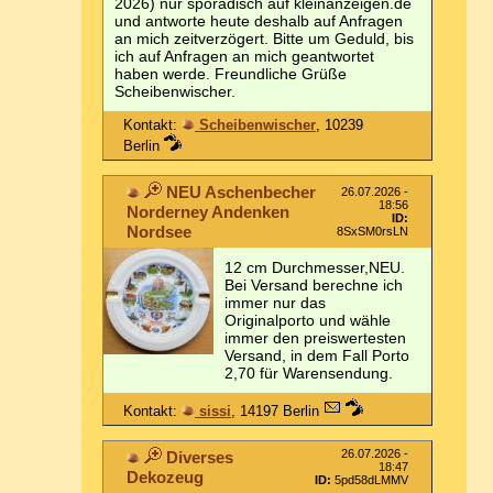
2026) nur sporadisch auf kleinanzeigen.de
und antworte heute deshalb auf Anfragen
an mich zeitverzögert. Bitte um Geduld, bis
ich auf Anfragen an mich geantwortet
haben werde. Freundliche Grüße
Scheibenwischer.
Kontakt:
Scheibenwischer
, 10239
Berlin
NEU Aschenbecher
26.07.2026 -
18:56
Norderney Andenken
ID:
Nordsee
8SxSM0rsLN
12 cm Durchmesser,NEU.
Bei Versand berechne ich
immer nur das
Originalporto und wähle
immer den preiswertesten
Versand, in dem Fall Porto
2,70 für Warensendung.
Kontakt:
sissi
, 14197 Berlin
26.07.2026 -
Diverses
18:47
Dekozeug
ID:
5pd58dLMMV