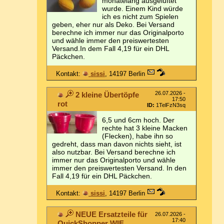
monatelang ausgelüftet
wurde. Einem Kind würde
ich es nicht zum Spielen
geben, eher nur als Deko. Bei Versand
berechne ich immer nur das Originalporto
und wähle immer den preiswertesten
Versand.In dem Fall 4,19 für ein DHL
Päckchen.
Kontakt:
sissi
, 14197 Berlin
26.07.2026 -
2 kleine Übertöpfe
17:50
rot
ID:
1TelFzN3sq
6,5 und 6cm hoch. Der
rechte hat 3 kleine Macken
(Flecken), habe ihn so
gedreht, dass man davon nichts sieht, ist
also nutzbar. Bei Versand berechne ich
immer nur das Originalporto und wähle
immer den preiswertesten Versand. In den
Fall 4,19 für ein DHL Päckchen.
Kontakt:
sissi
, 14197 Berlin
NEUE Ersatzteile für
26.07.2026 -
17:40
QuickShopper WIE