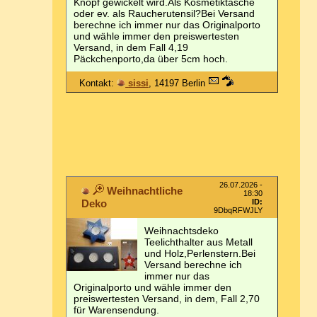
Knopf gewickelt wird.Als Kosmetiktasche
oder ev. als Raucherutensil?Bei Versand
berechne ich immer nur das Originalporto
und wähle immer den preiswertesten
Versand, in dem Fall 4,19
Päckchenporto,da über 5cm hoch.
Kontakt:
sissi
, 14197 Berlin
26.07.2026 -
Weihnachtliche
18:30
Deko
ID:
9DbqRFWJLY
Weihnachtsdeko
Teelichthalter aus Metall
und Holz,Perlenstern.Bei
Versand berechne ich
immer nur das
Originalporto und wähle immer den
preiswertesten Versand, in dem, Fall 2,70
für Warensendung.