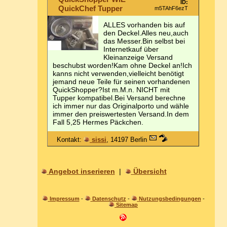
ID:
QuickChef Tupper
m5TAhF6ezT
ALLES vorhanden bis auf
den Deckel.Alles neu,auch
das Messer.Bin selbst bei
Internetkauf über
Kleinanzeige Versand
beschubst worden!Kam ohne Deckel an!Ich
kanns nicht verwenden,vielleicht benötigt
jemand neue Teile für seinen vorhandenen
QuickShopper?Ist m.M.n. NICHT mit
Tupper kompatibel.Bei Versand berechne
ich immer nur das Originalporto und wähle
immer den preiswertesten Versand.In dem
Fall 5,25 Hermes Päckchen.
Kontakt:
sissi
, 14197 Berlin
Angebot inserieren
|
Übersicht
Impressum
-
Datenschutz
-
Nutzungsbedingungen
-
Sitemap