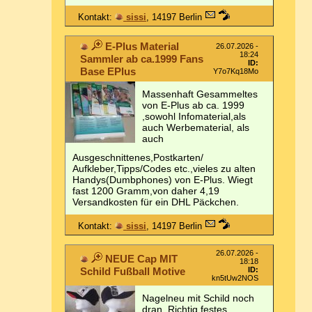
Kontakt:
sissi
, 14197 Berlin
E-Plus Material
26.07.2026 -
18:24
Sammler ab ca.1999 Fans
ID:
Base EPlus
Y7o7Kq18Mo
Massenhaft Gesammeltes
von E-Plus ab ca. 1999
,sowohl Infomaterial,als
auch Werbematerial, als
auch
Ausgeschnittenes,Postkarten/
Aufkleber,Tipps/Codes etc.,vieles zu alten
Handys(Dumbphones) von E-Plus. Wiegt
fast 1200 Gramm,von daher 4,19
Versandkosten für ein DHL Päckchen.
Kontakt:
sissi
, 14197 Berlin
26.07.2026 -
NEUE Cap MIT
18:18
Schild Fußball Motive
ID:
kn5tUw2NOS
Nagelneu mit Schild noch
dran. Richtig festes