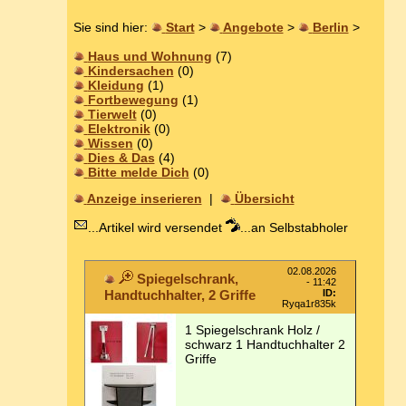
Sie sind hier:
Start
>
Angebote
>
Berlin
>
Haus und Wohnung
(7)
Kindersachen
(0)
Kleidung
(1)
Fortbewegung
(1)
Tierwelt
(0)
Elektronik
(0)
Wissen
(0)
Dies & Das
(4)
Bitte melde Dich
(0)
Anzeige inserieren
|
Übersicht
...Artikel wird versendet
...an Selbstabholer
02.08.2026
Spiegelschrank,
- 11:42
Handtuchhalter, 2 Griffe
ID:
Ryqa1r835k
1 Spiegelschrank Holz /
schwarz 1 Handtuchhalter 2
Griffe