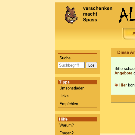
A
Diese An
Suche
Bitte schau
Angebote
o
Tipps
Hier
könn
Umsonstläden
Links
Empfehlen
Hilfe
Warum?
Fragen?