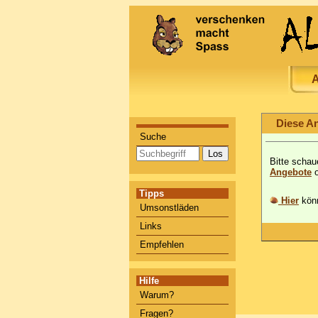
A
Diese An
Suche
Bitte schau
Angebote
o
Tipps
Hier
könn
Umsonstläden
Links
Empfehlen
Hilfe
Warum?
Fragen?