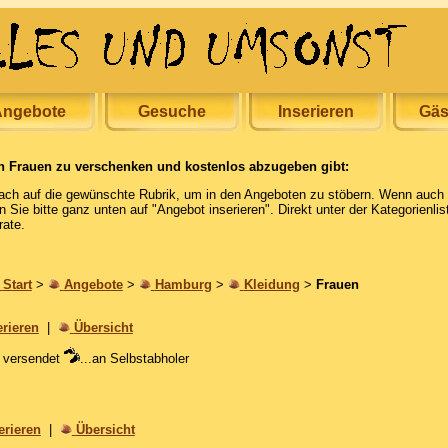
ngebote
Gesuche
Inserieren
Gäs
n Frauen zu verschenken und kostenlos abzugeben gibt:
fach auf die gewünschte Rubrik, um in den Angeboten zu stöbern. Wenn auch 
 Sie bitte ganz unten auf "Angebot inserieren". Direkt unter der Kategorienlist
rate.
Start
>
Angebote
>
Hamburg
>
Kleidung
>
Frauen
erieren
|
Übersicht
rd versendet
...an Selbstabholer
erieren
|
Übersicht