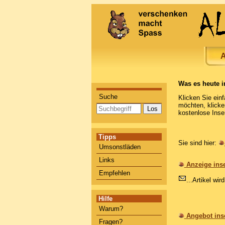
A
Was es heute i
Suche
Klicken Sie ein
möchten, klicken
kostenlose Inse
Tipps
Sie sind hier:
Umsonstläden
Links
Anzeige ins
Empfehlen
...Artikel wi
Hilfe
Warum?
Angebot ins
Fragen?